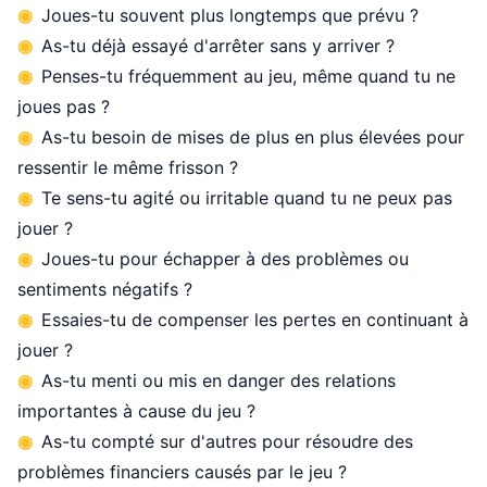
Joues-tu souvent plus longtemps que prévu ?
As-tu déjà essayé d'arrêter sans y arriver ?
Penses-tu fréquemment au jeu, même quand tu ne
joues pas ?
As-tu besoin de mises de plus en plus élevées pour
ressentir le même frisson ?
Te sens-tu agité ou irritable quand tu ne peux pas
jouer ?
Joues-tu pour échapper à des problèmes ou
sentiments négatifs ?
Essaies-tu de compenser les pertes en continuant à
jouer ?
As-tu menti ou mis en danger des relations
importantes à cause du jeu ?
As-tu compté sur d'autres pour résoudre des
problèmes financiers causés par le jeu ?