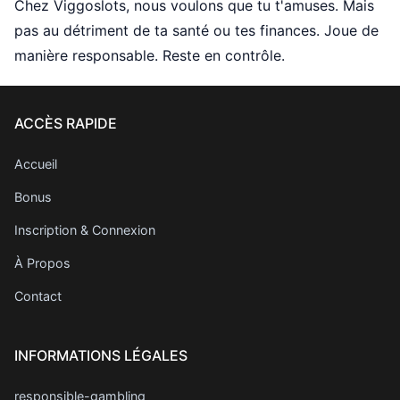
Chez Viggoslots, nous voulons que tu t'amuses. Mais
pas au détriment de ta santé ou tes finances. Joue de
manière responsable. Reste en contrôle.
ACCÈS RAPIDE
Accueil
Bonus
Inscription & Connexion
À Propos
Contact
INFORMATIONS LÉGALES
responsible-gambling