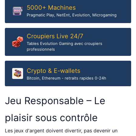
5000+ Machines
Pragmatic Play, NetEnt, Evolution, Microgaming
Croupiers Live 24/7
Tables Evolution Gaming avec croupiers
professionnels
Crypto & E-wallets
Bitcoin, Ethereum - retraits rapides 0-24h
Jeu Responsable – Le
plaisir sous contrôle
Les jeux d'argent doivent divertir, pas devenir un